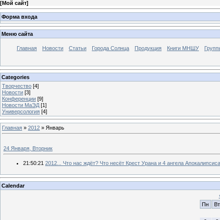
[
Мой сайт
]
Форма входа
Меню сайта
Главная
Новости
Статьи
Города Солнца
Продукция
Книги МНШУ
Групп
Categories
Творчество
[4]
Новости
[3]
Конференции
[9]
Новости МаЭД
[1]
Универсология
[4]
Главная
»
2012
»
Январь
24 Января, Вторник
21:50:21
2012... Что нас ждёт? Что несёт Крест Урана и 4 ангела Апокалипсис
Calendar
Пн
Вт