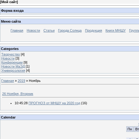
[
Мой сайт
]
Форма входа
Меню сайта
Главная
Новости
Статьи
Города Солнца
Продукция
Книги МНШУ
Групп
Categories
Творчество
[4]
Новости
[3]
Конференции
[9]
Новости МаЭД
[1]
Универсология
[4]
Главная
»
2019
»
Ноябрь
26 Ноября, Вторник
10:45:28
ПРОГНОЗ от МНШУ на 2020 год
(16)
Calendar
Пн
Вт