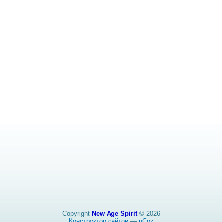
Copyright
New Age Spirit
© 2026
Конструктор сайтов
—
uCoz