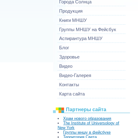
Города Солнца
Продукция
Книги МНШУ
Группы МНШУ на Фейсбук
Аспирантура МНШУ
Блог
Здоровье
Видео
Видео-Галерея
Контакты
Карта сайта
Партнеры сайта
Храм нового образования
The Institute of Universology of
New York
Группы мншу в фейсбуке
Территория Света