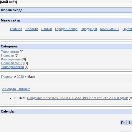
[
Мой сайт
]
Форма входа
Меню сайта
Главная
Новости
Статьи
Города Солнца
Продукция
Книги МНШУ
Групп
Categories
Творчество
[4]
Новости
[3]
Конференции
[9]
Новости МаЭД
[1]
Универсология
[4]
Главная
»
2020
»
Март
20 Марта, Пятница
10:16:49
Пандемия НЕВЕЖЕСТВА и СТРАХА. ВЕРНЁМ ВЕСНУ 2020 людям!
(9
Calendar
Пн
Вт