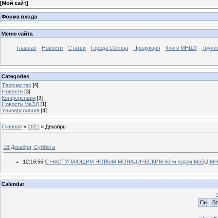
[
Мой сайт
]
Форма входа
Меню сайта
Главная
Новости
Статьи
Города Солнца
Продукция
Книги МНШУ
Групп
Categories
Творчество
[4]
Новости
[3]
Конференции
[9]
Новости МаЭД
[1]
Универсология
[4]
Главная
»
2021
»
Декабрь
18 Декабря, Суббота
12:16:55
С НАСТУПАЮЩИМ НОВЫМ МОНАДИЧЕСКИМ 60-м годом МаЭД М
Calendar
Пн
Вт