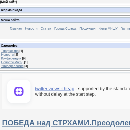
[
Мой сайт
]
Форма входа
Меню сайта
Главная
Новости
Статьи
Города Солнца
Продукция
Книги МНШУ
Групп
Categories
Творчество
[4]
Новости
[3]
Конференции
[9]
Новости МаЭД
[1]
Универсология
[4]
twitter views cheap
- supported by the standar
without delay at the start step.
ПОБЕДА над СТРХАМИ.Преодоле