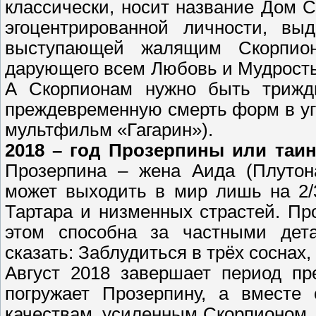
классически, носит название Дом С
эгоцентрированной личности, в
выступающей жалящим Скорпион
дарующего всем Любовь и Мудрость
А Скорпионам нужно быть трижд
преждевременную смерть форм в уг
мультфильм «Гагарин»).
2018 – год Прозерпины или таи
Прозерпина – жена Аида (Плутона
может выходить в мир лишь на 2/
Тартара и низменных страстей. Пр
этом способна за частными дета
сказать: Заблудиться в трёх соснах,
Август 2018 завершает период пр
погружает Прозерпину, а вместе
качествам, усиленным Скорпионом, 