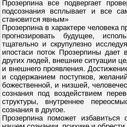
Прозерпина все подвергает прове
подсознания всплывает и все с
становится явным»
Прозерпина в характере человека п
прогнозировать будущее, испо
тщательно и скрупулезно исследу
ипостаси поток Прозерпины дает 
других людей, внешние ситуации це
и внешнего проявления. Достижени
и содержанием поступков, желани
божественной, и низшей, человече
сознания под воздействием перев
структуры, внутреннее переосмы
сознания в другое.
Прозерпина поможет избавиться о
нашем сознании, психике и обрести