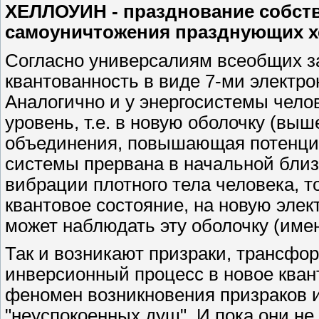
ХЕЛЛОУИН - празднование собств
самоуничтожения празднующих 
Согласно универсалиям всеобщих з
квантованность в виде 7-ми электр
Аналогично и у энергосистемы чело
уровень, т.е. в новую оболочку (выш
объединения, повышающая потенциа
системы прервана в начальной близ
вибрации плотного тела человека, т
квантовое состояние, на новую элек
может наблюдать эту оболочку (име
Так и возникают призраки, трансфо
инверсионный процесс в новое кван
феномен возникновения призраков и
"неуспокоенных душ". И пока они не 