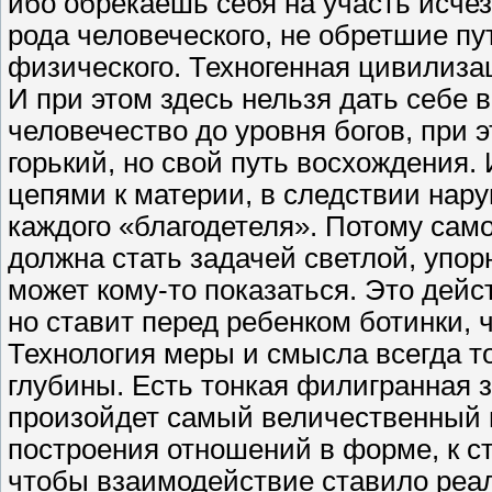
ибо обрекаешь себя на участь исчез
рода человеческого, не обретшие п
физического. Техногенная цивилиза
И при этом здесь нельзя дать себе
человечество до уровня богов, при 
горький, но свой путь восхождения.
цепями к материи, в следствии нар
каждого «благодетеля». Потому само
должна стать задачей светлой, упор
может кому-то показаться. Это дейст
но ставит перед ребенком ботинки, 
Технология меры и смысла всегда т
глубины. Есть тонкая филигранная з
произойдет самый величественный п
построения отношений в форме, к ст
чтобы взаимодействие ставило реа