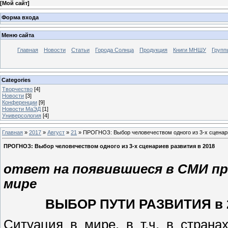
[
Мой сайт
]
Форма входа
Меню сайта
Главная
Новости
Статьи
Города Солнца
Продукция
Книги МНШУ
Групп
Categories
Творчество
[4]
Новости
[3]
Конференции
[9]
Новости МаЭД
[1]
Универсология
[4]
Главная
»
2017
»
Август
»
21
» ПРОГНОЗ: Выбор человечеством одного из 3-х сценари
ПРОГНОЗ: Выбор человечеством одного из 3-х сценариев развития в 2018
ответ на появившиеся в СМИ пр
мире
ВЫБОР ПУТИ РАЗВИТИЯ в 20
Ситуация в мире, в т.ч. в стран