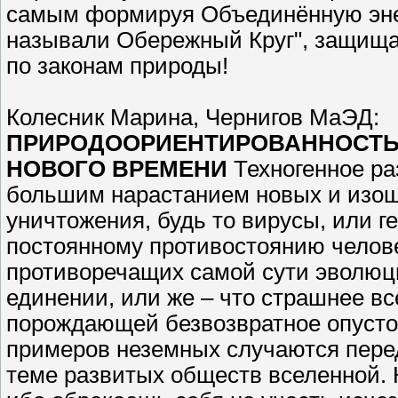
самым формируя Объединённую энер
называли Обережный Круг", защища
по законам природы!
Колесник Марина, Чернигов МаЭД:
ПРИРОДООРИЕНТИРОВАННОСТЬ 
НОВОГО ВРЕМЕНИ
Техногенное р
большим нарастанием новых и изощ
уничтожения, будь то вирусы, или 
постоянному противостоянию челове
противоречащих самой сути эволюци
единении, или же – что страшнее в
порождающей безвозвратное опустош
примеров неземных случаются перед
теме развитых обществ вселенной. Ка