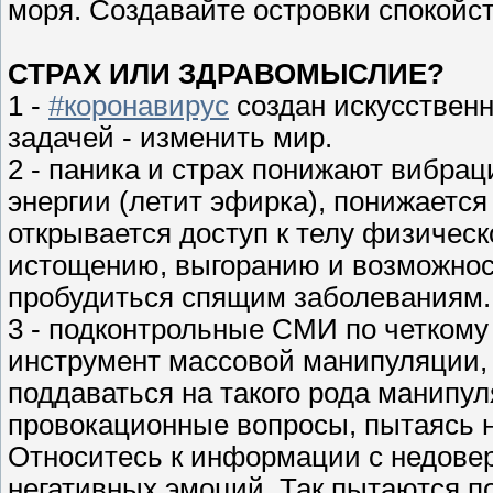
моря. Создавайте островки спокойс
СТРАХ ИЛИ ЗДРАВОМЫСЛИЕ?
1 -
#коронавирус
создан искусственно
задачей - изменить мир.
2 - паника и страх понижают вибрац
энергии (летит эфирка), понижается
открывается доступ к телу физическ
истощению, выгоранию и возможнос
пробудиться спящим заболеваниям.
3 - подконтрольные СМИ по четкому
инструмент массовой манипуляции,
поддаваться на такого рода манипу
провокационные вопросы, пытаясь 
Относитесь к информации с недове
негативных эмоций. Так пытаются п