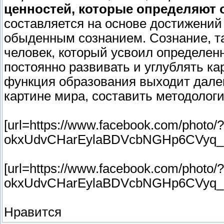
ценностей, которые определяют 
составляется на основе достижений
обыденным сознанием. Сознание, та
человек, который усвоил определенн
постоянно развивать и углублять к
функция образования выходит далек
картине мира, составить методологи
[url=https://www.facebook.com/ph
okxUdvCHarEylaBDVcbNGHp6CVyq_3
[url=https://www.facebook.com/ph
okxUdvCHarEylaBDVcbNGHp6CVyq_3
Нравится