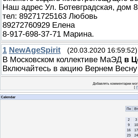
Наш адрес Ул. Ботевградская, дом 8
тел: 89271725163 Любовь
89272760929 Елена
8-917-698-37-71 Марина.
1
NewAgeSpirit
(20.03.2020 16:59:52)
В Московском коллективе МаЭД
в Ц
Включайтесь в акцию Вернем Весну 
Добавлять комментарии могу
[
Р
Calendar
Пн
Вт
2
3
9
10
16
17
23
24