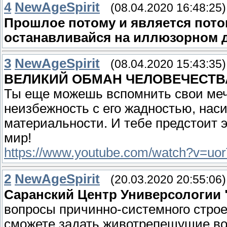
4
NewAgeSpirit
(08.04.2020 16:48:25)
Прошлое потому и является пото
останавливайся на иллюзорном 
3
NewAgeSpirit
(08.04.2020 15:43:35)
ВЕЛИКИЙ ОБМАН ЧЕЛОВЕЧЕСТВА
Ты еще можешь вспомнить свои мечты
неизбежность с его жадностью, наси
материальности. И тебе предстоит 
мир!
https://www.youtube.com/watch?v=u
2
NewAgeSpirit
(20.03.2020 20:55:06)
Саранский Центр Универсологии 
вопросы причинно-системного строен
сможете задать животрепещущие воп