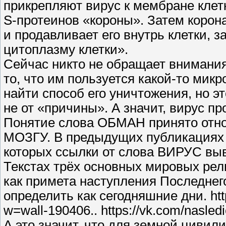
прикрепляют вирус к мембране кле
S-протеинов «короны». Затем корон
и продавливает его внутрь клетки, 
цитоплазму клетки».
Сейчас никто не обращает внимани
то, что им пользуется какой-то мик
найти способ его уничтожения, но эт
не от «причины». А значит, вирус пр
Понятие слова ОБМАН принято относи
МОЗГУ. В предыдущих публикациях 
которых ссылки от слова ВИРУС вы
Текстах трёх основных мировых ре
как примета наступления Последнег
определить как сегодняшние дни. htt
w=wall-190406.. https://vk.com/nasle
А это значит, что для земной цивили