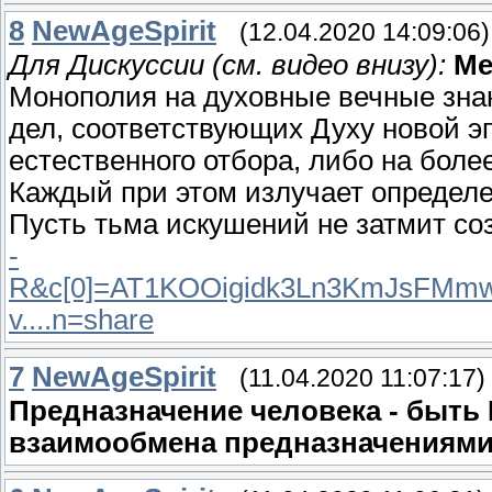
8
NewAgeSpirit
(12.04.2020 14:09:06)
Для Дискуссии (см. видео внизу):
Ме
Монополия на духовные вечные знани
дел, соответствующих Духу новой эп
естественного отбора, либо на бол
Каждый при этом излучает определ
Пусть тьма искушений не затмит со
-
R&c[0]=AT1KOOigidk3Ln3KmJsFMmw
v....n=share
7
NewAgeSpirit
(11.04.2020 11:07:17)
Предназначение человека - быть
взаимообмена предназначениями,