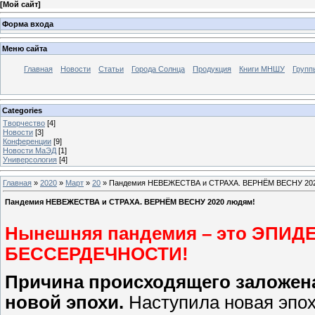
[
Мой сайт
]
Форма входа
Меню сайта
Главная
Новости
Статьи
Города Солнца
Продукция
Книги МНШУ
Групп
Categories
Творчество
[4]
Новости
[3]
Конференции
[9]
Новости МаЭД
[1]
Универсология
[4]
Главная
»
2020
»
Март
»
20
» Пандемия НЕВЕЖЕСТВА и СТРАХА. ВЕРНЁМ ВЕСНУ 202
Пандемия НЕВЕЖЕСТВА и СТРАХА. ВЕРНЁМ ВЕСНУ 2020 людям!
Нынешняя пандемия – это ЭПИ
БЕССЕРДЕЧНОСТИ!
Причина происходящего заложена
новой эпохи.
Наступила новая эпох