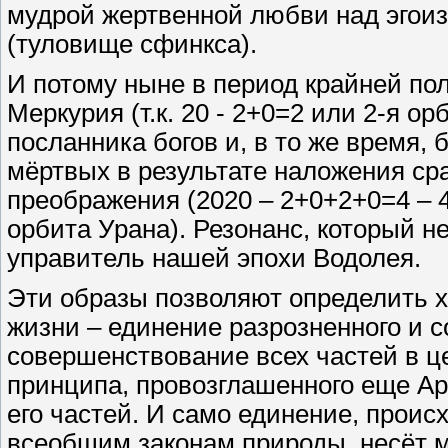
мудрой жертвенной любви над эгои
(туловище сфинкса).
И потому ныне в период крайней по
Меркурия (т.к. 20 - 2+0=2 или 2-я о
посланника богов и, в то же время, 
мёртвых в результате наложения сра
преображения (2020 – 2+0+2+0=4 – 4
орбита Урана). Резонанс, который н
управитель нашей эпохи Водолея.
Эти образы позволяют определить 
жизни – единение разрозненного и 
совершенствование всех частей в ц
принципа, провозглашенного еще А
его частей. И само единение, проис
всеобщим законам природы, несёт ми