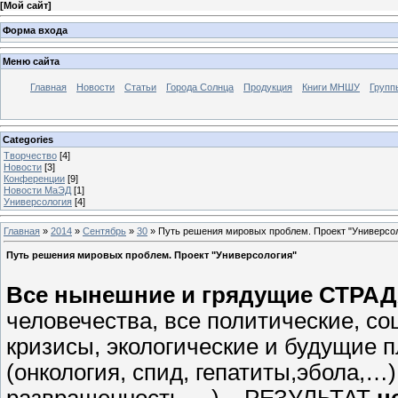
[
Мой сайт
]
Форма входа
Меню сайта
Главная
Новости
Статьи
Города Солнца
Продукция
Книги МНШУ
Групп
Categories
Творчество
[4]
Новости
[3]
Конференции
[9]
Новости МаЭД
[1]
Универсология
[4]
Главная
»
2014
»
Сентябрь
»
30
» Путь решения мировых проблем. Проект "Универсо
Путь решения мировых проблем. Проект "Универсология"
Все нынешние и грядущие СТР
человечества, все политические, с
кризисы, экологические и будущие 
(онкология, спид, гепатиты,эбола,…