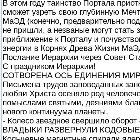
В этом году таинство Портала прио
сможет узреть свою глубинную Мечту
МаЭД (конечно, предварительно по
не пришли, а незваные могут стать 
приближение к Порталу и почувство
энергии в Корнях Древа Жизни МаЭ
Послание Иерархии через Совет Ст
С праздником Иерархии!
СОТВОРЕНА ОСЬ ЕДИНЕНИЯ МИРО
Письмена трудов заповеданных зане
любви Христа осеняло род человече
помыслами святыми, деяниями бла
нового континуума планеты.
- Колесо звездное свершило оборот 
ВЛАДЫКИ РАЗВЕРНУЛИ КОДОВЫЕ 
Кольцевые магнитные спирали ядер