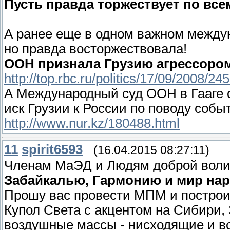
Пусть правда торжествует по все
А ранее еще в одном важном междун
но правда восторжествовала!
ООН признала Грузию агрессором
http://top.rbc.ru/politics/17/09/2008/24
А Международный суд ООН в Гааге 
иск Грузии к России по поводу соб
http://www.nur.kz/180488.html
11
spirit6593
(16.04.2015 08:27:11)
Членам МаЭД и Людям доброй вол
Забайкалью, Гармонию и мир на
Прошу вас провести МПМ и построи
Купол Света с акцентом на Сибири,
воздушные массы - нисходящие и в