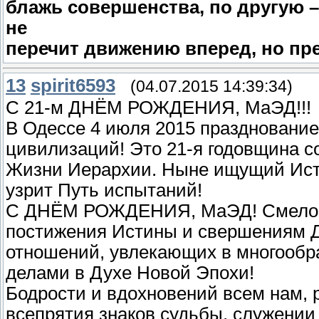
блажь совершенства, по другую 
не
перечит движению вперед, но пре
13
spirit6593
(04.07.2015 14:39:34)
С 21-м ДНЁМ РОЖДЕНИЯ, МаЭД!!!
В Одессе 4 июля 2015 празднование
цивилизаций! Это 21-я годовщина с
Жизни Иерархии. Ныне ищущий Ист
узрит Путь испытаний!
С ДНЁМ РОЖДЕНИЯ, МаЭД! Смело у
постижения Истины и свершениям Д
отношений, увлекающих в многообр
делами в Духе Новой Эпохи!
Бодрости и вдохновений всем нам, 
всепрятия знаков судьбы, служении