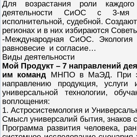
Для возрастания роли каждого 
деятельности СиОС с 3-мя ве
исполнительной, судебной. Создают
регионах и в них избираются Совет
-Международная СиОС. Экология 
равновесие и согласие…
Виды деятельности
Мой Продукт – 7 направлений де
им команд
МНПО в МаЭД. При эт
направлению продукция, услуг
универсальной технологии, обуч
воплощения:
1. Астросистемология и Универсаль
Смысл универсалий бытия, знаков с
Программа развития человека, ран
системное исследование сценария