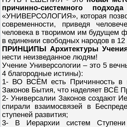
причинно-системного подход
«УНИВЕРСОЛОГИЯ», которая позвол
современности, приведя челове
человека в творимом им будущем 
в единении свободных народов в 12
ПРИНЦИПЫ Архитектуры Учени
нести неизведанное людям!
Учение Универсологии – это 5 вечн
4 благородные истины):
1- ВО ВСЁМ есть Причинность в в
Законов Бытия, что наделяет ВСЁ 
2- Универсалии Законов создают И
спирали взаимосвязей в Беспреде
ступеней развития;
3- В Иерархии систем Ступени