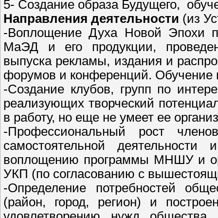
5- Создание образа Будущего, обуч
Направления деятельности
(из У
-Воплощение Духа Новой Эпохи по
МаЭД и его продукции, проведен
выпуска рекламы, издания и распр
форумов и конференций. Обучение 
-Создание клубов, групп по интер
реализующих творческий потенциа
в работу, но еще не умеет ее организ
-Профессиональный рост члено
самостоятельной деятельности 
воплощению программы МНШУ и орг
УКП (по согласованию с вышестоящ
-Определение потребностей обще
(район, город, регион) и постро
удовлетворению нужд общества 