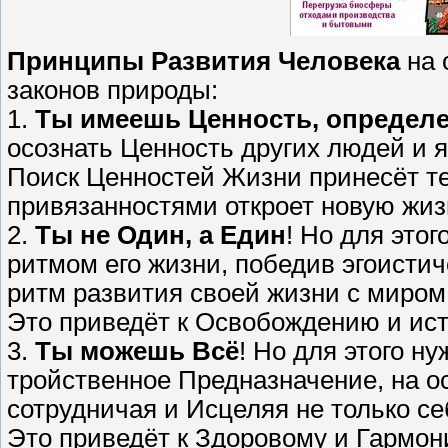
Принципы Развития Человека
на 
законов природы:
1.
Ты имеешь Ценность, определ
осознать Ценность других людей и 
Поиск Ценностей Жизни принесёт те
привязанностями откроет новую жиз
2.
Ты не Один, а Един
! Но для этог
ритмом его жизни, победив эгоисти
ритм развития своей жизни с миром
Это приведёт к Освобождению и ис
3.
Ты можешь Всё
! Но для этого н
тройственное Предназначение, на о
сотрудничая и Исцеляя не только себя
Это приведёт к Здоровому и Гармо