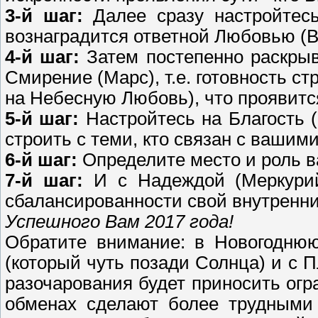
3-й шаг:
Далее сразу настройтес
вознаградится ответной Любовью (В
4-й шаг:
Затем постепенно раскрыв
Смирение (Марс), т.е. готовность 
на Небесную Любовь), что проявитс
5-й шаг:
Настройтесь на Благость 
строить с теми, кто связан с ваши
6-й шаг:
Определите место и роль в
7-й шаг:
И с Надеждой (Меркурий
сбалансированности свой внутренни
Успешного Вам 2017 года!
Обратите внимание: в Новогоднюю
(который чуть позади Солнца) и с П
разочарования будет приносить ог
обменах сделают более трудными 