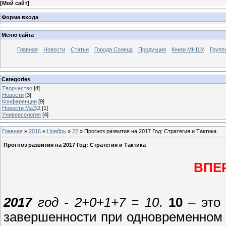
[
Мой сайт
]
Форма входа
Меню сайта
Главная
Новости
Статьи
Города Солнца
Продукция
Книги МНШУ
Групп
Categories
Творчество
[4]
Новости
[3]
Конференции
[9]
Новости МаЭД
[1]
Универсология
[4]
Главная
»
2016
»
Ноябрь
»
22
» Прогноз развития на 2017 Год: Стратегия и Тактика
Прогноз развития на 2017 Год: Стратегия и Тактика
ВПЕР
2017
год - 2+0+1+7 = 10
.
10
– это 
завершенности при одновременном пе