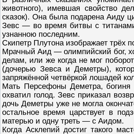
животного), имевшая свойство де
сказок). Она была подарена Аиду ц
Зевс — во время битвы с титанами
узнанною последним.
Скипетр Плутона изображает трёх пс
Мрачный Аид — олимпийский бог, хо
делам, или же когда не мог поборо
(дочерью Зевса и Деметры), кото
запряжённой четвёркой лошадей ко
Мать Персефоны Деметра, богиня 
охватил голод. Зевс приказал возв
дочь Деметры уже не могла окончат
остальное время царствует в под
матерью и одну треть — с Аидом.
Когда Асклепий достиг такого мас