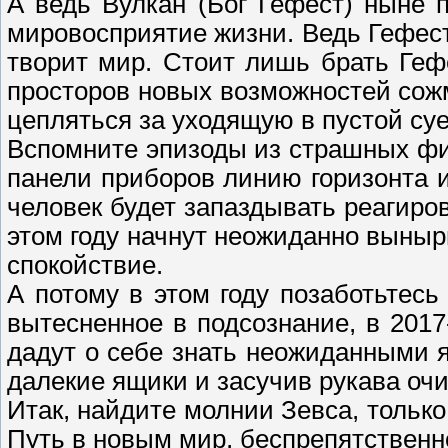
А ведь Вулкан (Бог Гефест) ныне 
мировосприятие жизни. Ведь Гефест 
творит мир. Стоит лишь брать Геф
просторов новых возможностей сожм
цепляться за уходящую в пустой су
Вспомните эпизоды из страшных фил
панели приборов линию горизонта и
человек будет запаздывать реагиро
этом году начнут неожиданно выныр
спокойствие.
А потому в этом году позаботьтесь
вытесненное в подсознание, в 201
дадут о себе знать неожиданными
далекие ящики и засучив рукава о
Итак, найдите молнии Зевса, тольк
Путь в новым мир, беспрепятственн