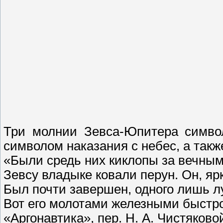
Три молнии Зевса-Юпитера символ
символом наказания с небес, а также
«Были средь них киклопы за вечны
Зевсу владыке ковали перун. Он, яр
Был почти завершен, одного лишь лу
Вот его молотами железными быстро
«Аргонавтика», пер. Н. А. Чистяково