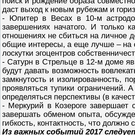
поиск и рождение образа совместн
даст выход к новым рубежам и гори
- Юпитер в Весах в 10-м астродо
завершениях начатого. И только к
отношениях не сбиться на личное д
общие интересы, а еще лучше – на 
лоскутки эгоцентров собственничест
- Сатурн в Стрельце в 12-м доме я
будут давать возможность вовлекат
замкнутость и изолированность, п
проявляться тупики ограничений. А
определяться перспективы (в качес
- Меркурий в Козероге завершает 
завершать обменом опыта, обсужде
гибкость, контактность, что должно
Из важных событий 2017 следу