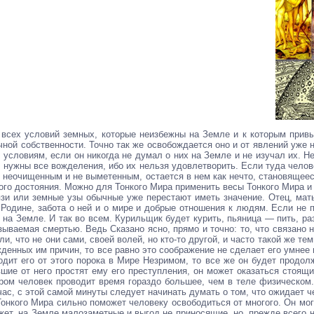
всех условий земных, которые неизбежны на Земле и к которым привык 
чной собственности. Точно так же освобождается оно и от явлений уже
 условиям, если он никогда не думал о них на Земле и не изучал их. 
ужны все вожделения, ибо их нельзя удовлетворить. Если туда человек
е неочищенным и не выметенным, остается в нем как нечто, становящеес
кого достояния. Можно для Тонкого Мира применить весы Тонкого Мира 
зи или земные узы обычные уже перестают иметь значение. Отец, мать
 Родине, забота о ней и о мире и добрые отношения к людям. Если не 
 на Земле. И так во всем. Курильщик будет курить, пьяница — пить, ра
азываемая смертью. Ведь Сказано ясно, прямо и точно: то, что связано 
и, что не они сами, своей волей, но кто-то другой, и часто такой же те
денных им причин, то все равно это соображение не сделает его умнее 
одит его от этого порока в Мире Незримом, то все же он будет продолж
вшие от него простят ему его преступления, он может оказаться стоя
тором человек проводит время гораздо большее, чем в теле физическо
йчас, с этой самой минуты следует начинать думать о том, что ожидает ч
нкого Мира сильно поможет человеку освободиться от многого. Он мог
ожет, на Земле малозаметные и выгод не приносящие, но, прежде всего