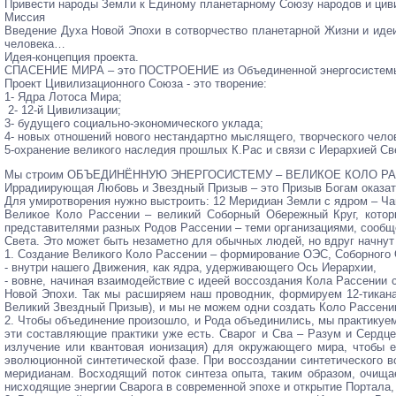
Привести народы Земли к Единому планетарному Союзу народов и циви
Миссия
Введение Духа Новой Эпохи в сотворчество планетарной Жизни и идеи
человека…
Идея-концепция проекта.
СПАСЕНИЕ МИРА – это ПОСТРОЕНИЕ из Объединенной энергоси
Проект Цивилизационного Союза - это творение:
1- Ядра Лотоса Мира;
2- 12-й Цивилизации;
3- будущего социально-экономического уклада;
4- новых отношений нового нестандартно мыслящего, творческого челов
5-охранение великого наследия прошлых К.Рас и связи с Иерархией Св
Мы строим ОБЪЕДИНЁННУЮ ЭНЕРГОСИСТЕМУ – ВЕЛИКОЕ КОЛО Р
Иррадиирующая Любовь и Звездный Призыв – это Призыв Богам оказат
Для умиротворения нужно выстроить: 12 Меридиан Земли с ядром – Чаш
Великое Коло Рассении – великий Соборный Обережный Круг, котор
представителями разных Родов Рассении – теми организациями, сообще
Света. Это может быть незаметно для обычных людей, но вдруг начнут
1. Создание Великого Коло Рассении – формирование ОЭС, Соборного 
- внутри нашего Движения, как ядра, удерживающего Ось Иерархии,
- вовне, начиная взаимодействие с идеей воссоздания Кола Рассении с
Новой Эпохи. Так мы расширяем наш проводник, формируем 12-тикана
Великий Звездный Призыв), и мы не можем одни создать Коло Рассени
2. Чтобы объединение произошло, и Рода объединились, мы практикуем
эти составляющие практики уже есть. Сварог и Сва – Разум и Серд
излучение или квантовая ионизация) для окружающего мира, чтобы
эволюционной синтетической фазе. При воссоздании синтетического в
меридианам. Восходящий поток синтеза опыта, таким образом, очищае
нисходящие энергии Сварога в современной эпохе и открытие Портал