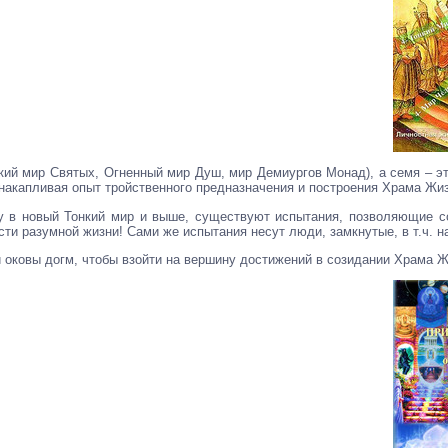
нкий мир Святых, Огненный мир Душ, мир Демиургов Монад), а семя – эт
накапливая опыт тройственного предназначения и построения Храма Жизн
у в новый Тонкий мир и выше, существуют испытания, позволяющие со
ти разумной жизни! Сами же испытания несут люди, замкнутые, в т.ч. 
и оковы догм, чтобы взойти на вершину достижений в созидании Храма Ж