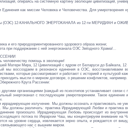
лизаций, опираясь на системную картину эволюции цивилизаций, универ
 Единения как миссии Человека и Человечества. Для умиротворения ну
стемы (ОЭС) 12-КАНАЛЬНОГО ЭНЕРГОКАНАЛА из 12-ти МЕРИДИАН
ека и его природоориентированного здорового образа жизни;
ета при поддержании с ней энергоканала ОЭС Звёздного Храма!...
АССЕНИИ
ь человечеству помощь в эволюции!
ей Матери Мира, 12 Цивилизаций с ядром от Беларуси до Байкала, 12 
ый мы воссоздаем в резонансе единения в ОЭС, восстанавливаем во
ствами, которые рассматривают и работают с историей и культурой каж
 приходить мысли о мирном договоре, о решении конфликтов, например.
Обережного Круга Рассении:
 другими организациями (каждый из психотипов устанавливает связи с п
льный энергоканал с последующим умиротворением. Такое единение и б
и.
 иррадиирующее излучение. Мы должны осознать и практиковать не умом
це. Мы должны различать: практика Иррадиирующей Любви и практика 
 единение произошло. Иррадиирующая Любовь происходит из внутрен
осходящего потока по Иерархии Чаш, мы концентрируем внимание на Ча
тся на уровне сердца, извлекается зерно опыта, и рождается от вишу
а, связывающего нас с вышним миром.