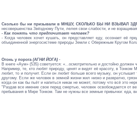
Сколько бы ни призывали в МНШУ, СКОЛЬКО БЫ НИ ВЗЫВАЛ 
несовершенства Звёздному Пути, лелея свои слабости, и не взращивая
- Как понять что предпочитает человек?
- Когда человек хочет кушать, он представляет еду, осознает её п
объединенной энергосистеме природы Земли с Обережным Кругом Кола
Огонь у порога
(АГНИ ЙОГА) ·
В книге «Аум» (535) советуется: «...осмотрительно и достойно должен
Например, те, кто любят природу, ценят и видят её красоту, в Тонком 
любит, то и получит. Если он любит больше всего музыку, он услышит
другому. Если же человек в земной жизни жил низко и развратно, гряз
когда он как бы пьёт и напиться никак не может, потому что всё это не
"Раздав все имение свое перед смертью, человек освобождается от ве
пребывания в Мире Тонком. Там не нужны все земные привычки: еда, ви