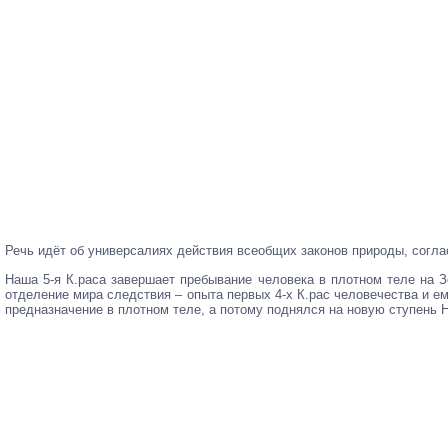
Речь идёт об универсалиях действия всеобщих законов природы, соглас
Наша 5-я К.раса завершает пребывание человека в плотном теле на Зе
отделение мира следствия – опыта первых 4-х К.рас человечества и ему
предназначение в плотном теле, а потому поднялся на новую ступень 