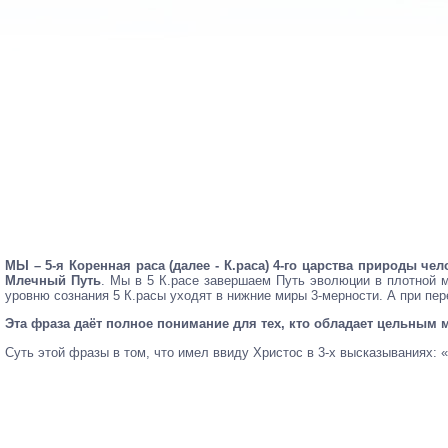
МЫ – 5-я Коренная раса (далее - К.раса) 4-го царства природы че
Млечный Путь
. Мы в 5 К.расе завершаем Путь эволюции в плотной ма
уровню сознания 5 К.расы уходят в нижние миры 3-мерности. А при пер
Эта фраза даёт полное понимание для тех, кто обладает цельным 
Суть этой фразы в том, что имел ввиду Христос в 3-х высказываниях: 