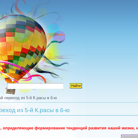
 переход из 5-й К.расы в 6-ю
еход из 5-й К.расы в 6-ю
ов, определяющие формирование тенденций развития нашей жизни, 