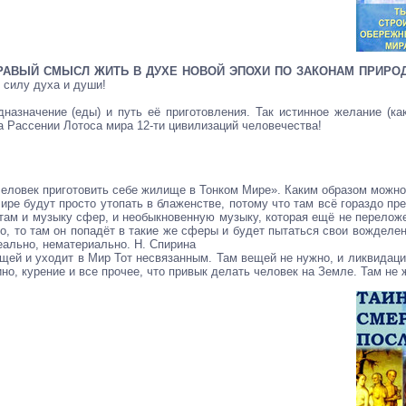
ЗДРАВЫЙ СМЫСЛ ЖИТЬ В ДУХЕ НОВОЙ ЭПОХИ ПО ЗАКОНАМ ПРИРО
 силу духа и души!
редназначение (еды) и путь её приготовления. Так истинное желание 
 Рассении Лотоса мира 12-ти цивилизаций человечества!
 человек приготовить себе жилище в Тонком Мире». Каким образом можн
Мире будут просто утопать в блаженстве, потому что там всё гораздо пр
 там и музыку сфер, и необыкновенную музыку, которая ещё не перелож
но, то там он попадёт в такие же сферы и будет пытаться свои вожделен
реально, нематериально. Н. Спирина
щей и уходит в Мир Тот несвязанным. Там вещей не нужно, и ликвидаци
но, курение и все прочее, что привык делать человек на Земле. Там не