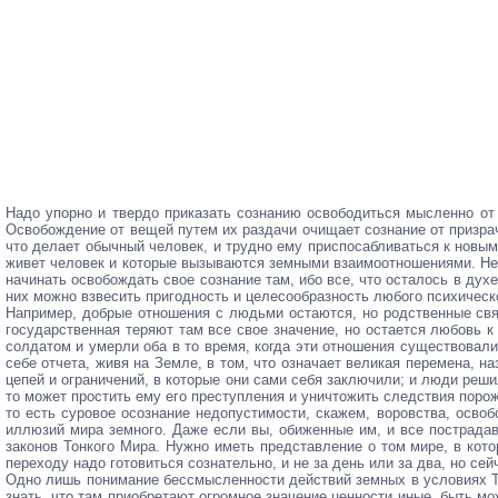
Надо упорно и твердо приказать сознанию освободиться мысленно от 
Освобождение от вещей путем их раздачи очищает сознание от призра
что делает обычный человек, и трудно ему приспосабливаться к новым
живет человек и которые вызываются земными взаимоотношениями. Не н
начинать освобождать свое сознание там, ибо все, что осталось в дух
них можно взвесить пригодность и целесообразность любого психичес
Например, добрые отношения с людьми остаются, но родственные свя
государственная теряют там все свое значение, но остается любовь к
солдатом и умерли оба в то время, когда эти отношения существовали
себе отчета, живя на Земле, в том, что означает великая перемена, н
цепей и ограничений, в которые они сами себя заключили; и люди решил
то может простить ему его преступления и уничтожить следствия порож
то есть суровое осознание недопустимости, скажем, воровства, освоб
иллюзий мира земного. Даже если вы, обиженные им, и все пострада
законов Тонкого Мира. Нужно иметь представление о том мире, в ко
переходу надо готовиться сознательно, и не за день или за два, но се
Одно лишь понимание бессмысленности действий земных в условиях То
знать, что там приобретают огромное значение ценности иные, быть м