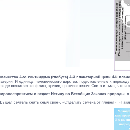
ловечества 4-го континуума (глобуса) 4-й планетарной цепи 4-й пл
терии. И единицы человеческого царства, подготовленные к переходу в 
еходе возникает конфликт, кризис, противостояние Света и тьмы, что и 
мировосприятием и ведает Истину во Всеобщих Законах природы, о
«Вышел сеятель сеять семя свое», «Отделить семена от плевел», «Накап