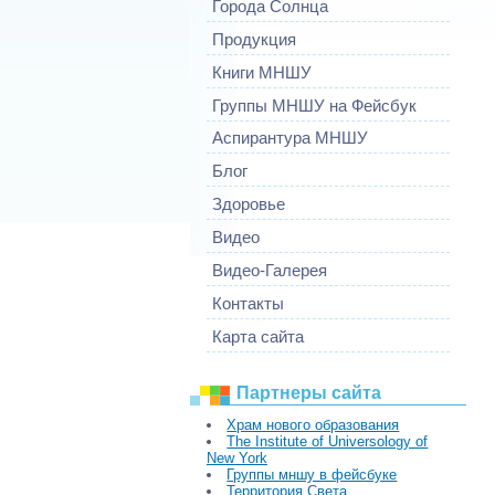
Города Солнца
Продукция
Книги МНШУ
Группы МНШУ на Фейсбук
Аспирантура МНШУ
Блог
Здоровье
Видео
Видео-Галерея
Контакты
Карта сайта
Партнеры сайта
Храм нового образования
The Institute of Universology of
New York
Группы мншу в фейсбуке
Территория Света