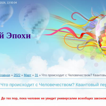
.2026, 13:50:04
й Эпохи
Главная
»
2022
»
Март
»
31
» Что происходит с Человечеством? Квантовый
Что происходит с Человечеством? Квантовый пер
До тех пор, пока человек не увидит универсалии всеобщих закон