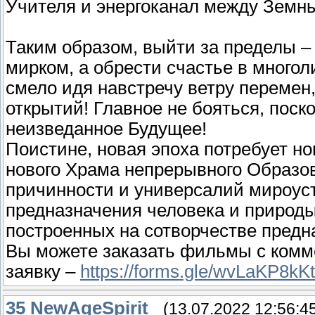
Учителя и энергоканал между Зем
Таким образом, выйти за пределы –
мирком, а обрести счастье в многол
смело идя навстречу ветру перемен
открытий! Главное не бояться, поск
неизведанное Будущее!
Поистине, новая эпоха потребует но
нового Храма непрерывного Образов
причинности и универсалий мироуст
предназначения человека и природы
построенных на сотворчестве предн
Вы можете заказать фильмы с ком
заявку –
https://forms.gle/wvLaKP8k
35
NewAgeSpirit
(13.07.2022 12:56:4