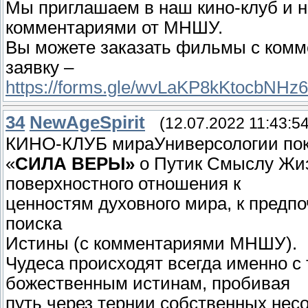
Мы приглашаем в наш кино-клуб и 
комментариями от МНШУ.
Вы можете заказать фильмы с ком
заявку –
https://forms.gle/wvLaKP8kKtocbNHz6
34
NewAgeSpirit
(12.07.2022 11:43:54
КИНО-КЛУБ мираУниверсологии по
«
СИЛА ВЕРЫ»
о Путик Смыслу Жиз
поверхностного отношения к
ценностям духовного мира, к предп
поиска
Истины (с комментариями МНШУ).
Чудеса происходят всегда именно с 
божественным истинам, пробивая
путь через тернии собственных несо