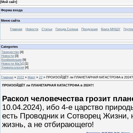
[
Мой сайт
]
Форма входа
Меню сайта
Главная
Новости
Статьи
Города Солнца
Продукция
Книги МНШУ
Групп
Categories
Творчество
[4]
Новости
[3]
Конференции
[9]
Новости МаЭД
[1]
Универсология
[4]
Главная
»
2022
»
Март
»
22
» ПРОИЗОЙДЁТ ли ПЛАНЕТАРНАЯ КАТАСТРОФА в 2024?
ПРОИЗОЙДЁТ ли ПЛАНЕТАРНАЯ КАТАСТРОФА в 2024?!
Раскол человечества грозит план
10.04.2024), ибо 4-е царство прир
есть Проводник и Сотворец Жизни,
жизнь, а не отбирающего!