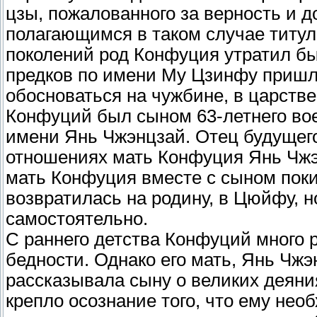
цзы, пожалованного за верность и д
полагающимся в таком случае титул
поколений род Конфуция утратил бы
предков по имени Му Цзинфу пришло
обосноваться на чужбине, в царстве
Конфуций был сыном 63-летнего во
имени Янь Чжэнцзай. Отец будущег
отношениях мать Конфуция Янь Чжэ
мать Конфуция вместе с сыном покин
возвратилась на родину, в Цюйфу, н
самостоятельно.
С раннего детства Конфуций много 
бедности. Однако его мать, Янь Чжэ
рассказывала сыну о великих деяния
крепло осознание того, что ему нео