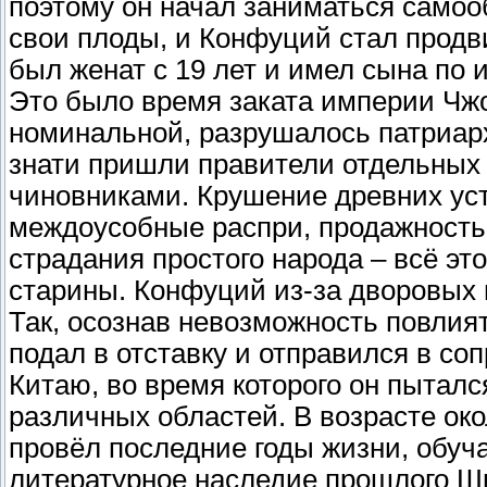
поэтому он начал заниматься самоо
свои плоды, и Конфуций стал продв
был женат с 19 лет и имел сына по 
Это было время заката империи Чжо
номинальной, разрушалось патриарх
знати пришли правители отдельных
чиновниками. Крушение древних уст
междоусобные распри, продажность 
страдания простого народа – всё эт
старины. Конфуций из-за дворовых 
Так, осознав невозможность повлия
подал в отставку и отправился в со
Китаю, во время которого он пытал
различных областей. В возрасте ок
провёл последние годы жизни, обуч
литературное наследие прошлого Ши-